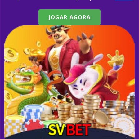
JOGAR AGORA