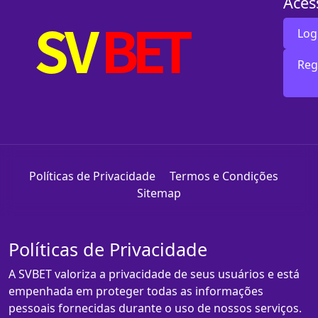
Aces
Log
Reg
Políticas de Privacidade
Termos e Condições
Sitemap
Políticas de Privacidade
A SVBET valoriza a privacidade de seus usuários e está
empenhada em proteger todas as informações
pessoais fornecidas durante o uso de nossos serviços.