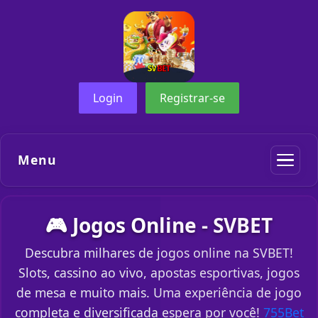
Login
Registrar-se
Menu
🎮 Jogos Online - SVBET
Descubra milhares de jogos online na SVBET!
Slots, cassino ao vivo, apostas esportivas, jogos
de mesa e muito mais. Uma experiência de jogo
completa e diversificada espera por você!
755Bet