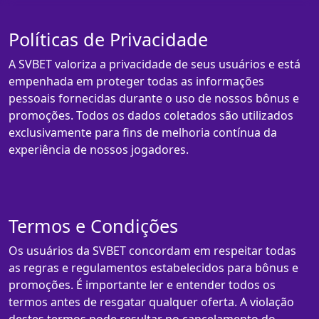
Políticas de Privacidade
A SVBET valoriza a privacidade de seus usuários e está
empenhada em proteger todas as informações
pessoais fornecidas durante o uso de nossos bônus e
promoções. Todos os dados coletados são utilizados
exclusivamente para fins de melhoria contínua da
experiência de nossos jogadores.
Termos e Condições
Os usuários da SVBET concordam em respeitar todas
as regras e regulamentos estabelecidos para bônus e
promoções. É importante ler e entender todos os
termos antes de resgatar qualquer oferta. A violação