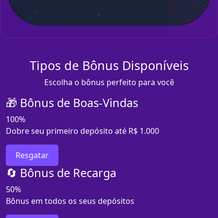
Tipos de Bônus Disponíveis
Escolha o bônus perfeito para você
🎁 Bônus de Boas-Vindas
100%
Dobre seu primeiro depósito até R$ 1.000
Resgatar
🔄 Bônus de Recarga
50%
Bônus em todos os seus depósitos