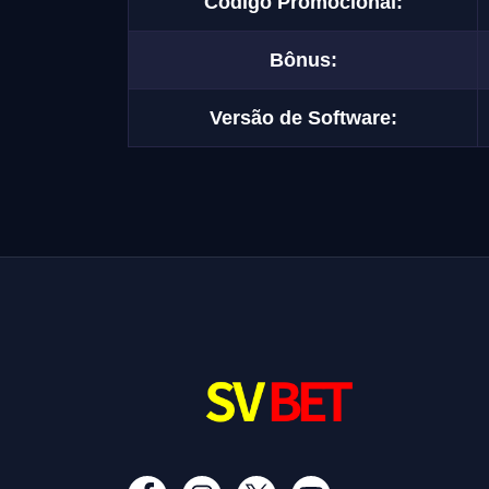
Código Promocional:
Bônus:
Versão de Software: