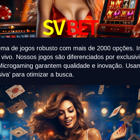
a de jogos robusto com mais de 2000 opções. In
vivo. Nossos jogos são diferenciados por exclusi
 Microgaming garantem qualidade e inovação. Usam
siva' para otimizar a busca.