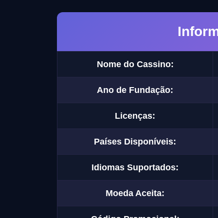
Infor
Nome do Cassino:
Ano de Fundação:
Licenças:
Países Disponíveis:
Idiomas Suportados:
Moeda Aceita: