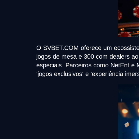
O SVBET.COM oferece um ecossistem
jogos de mesa e 300 com dealers ao 
especiais. Parceiros como NetEnt e
'jogos exclusivos' e 'experiência imer