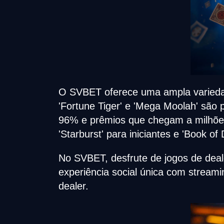
O SVBET oferece uma ampla variedade
'Fortune Tiger' e 'Mega Moolah' são
96% e prêmios que chegam a milhõe
'Starburst' para iniciantes e 'Book o
No SVBET, desfrute de jogos de deale
experiência social única com stream
dealer.