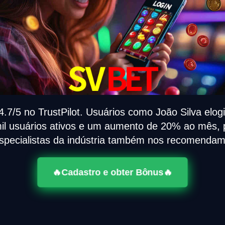
7/5 no TrustPilot. Usuários como João Silva elo
 mil usuários ativos e um aumento de 20% ao mês
pecialistas da indústria também nos recomendam
🔥Cadastro e obter Bônus🔥