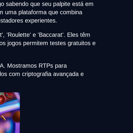
go sabendo que seu palpite está em
tem uma plataforma que combina
ostadores experientes.
 'Roulette' e 'Baccarat'. Eles têm
 jogos permitem testes gratuitos e
RA. Mostramos RTPs para
os com criptografia avançada e