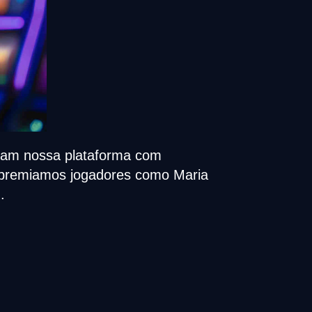
giam nossa plataforma com
, premiamos jogadores como Maria
.