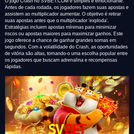
O jogo Crash no SVBET.COM é simples e emocionante.
Antes de cada rodada, os jogadores fazem suas apostas e
assistem ao multiplicador aumentar. O objetivo é retirar
suas apostas antes que o multiplicador 'exploda'.
Estratégias incluem apostas mínimas para minimizar
riscos ou apostas maiores para maximizar ganhos. Este
jogo oferece a chance de ganhar grandes somas em
segundos. Com a volatilidade do Crash, as oportunidades
de vitória são altas, tornando-o uma escolha popular entre
os jogadores que buscam adrenalina e recompensas
rápidas.