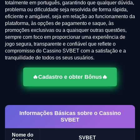
totalmente em português, garantindo que qualquer dúvida,
problema ou dificuldade seja resolvida de forma rápida,
eficiente e amigável, seja em relação ao funcionamento da
plataforma, às opções de pagamento e saque, às
promoções exclusivas ou a quaisquer outras questões,
sempre com foco em proporcionar uma experiência de
jogo segura, transparente e confiável que reflete o
compromisso do Cassino SVBET com a satisfação e a
tranquilidade de todos os seus usuários.
🔥Cadastro e obter Bônus🔥
Informações Básicas sobre o Cassino
SVBET
Nome do
SVBET