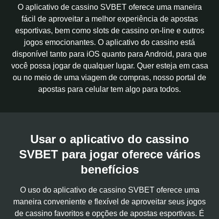
O aplicativo de cassino SVBET oferece uma maneira
fácil de aproveitar a melhor experiência de apostas
esportivas, bem como slots de cassino on-line e outros
jogos emocionantes. O aplicativo do cassino está
disponível tanto para iOS quanto para Android, para que
você possa jogar de qualquer lugar. Quer esteja em casa
ou no meio de uma viagem de compras, nosso portal de
apostas para celular tem algo para todos.
Usar o aplicativo do cassino
SVBET para jogar oferece vários
benefícios
O uso do aplicativo de cassino SVBET oferece uma
maneira conveniente e flexível de aproveitar seus jogos
de cassino favoritos e opções de apostas esportivas. É