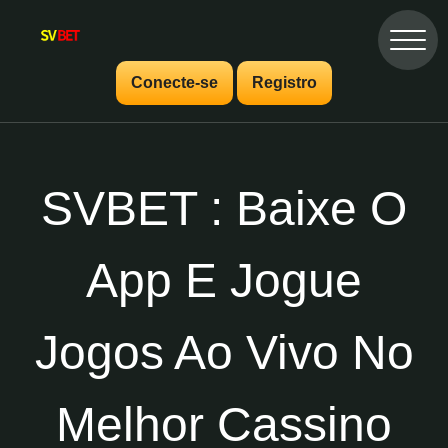
Conecte-se
Registro
SVBET : Baixe O
App E Jogue
Jogos Ao Vivo No
Melhor Cassino