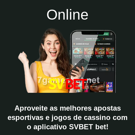
Online
Aproveite as melhores apostas
esportivas e jogos de cassino com
o aplicativo SVBET bet!